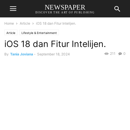
NEWSPAPER
DISCOVER THE ART OF PUBLISHING
Home
Article
iOS 18 dan Fitur Intelijen.
Article
Lifestyle & Entertainment
iOS 18 dan Fitur Intelijen.
211
0
By
Tania Joviana
-
September 18, 2024